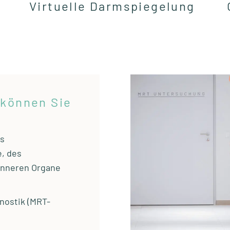
Virtuelle Darmspiegelung
 können Sie
es
e, des
inneren Organe
nostik (MRT-