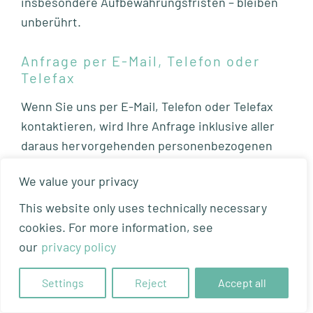
insbesondere Aufbewahrungsfristen – bleiben
unberührt.
Anfrage per E-Mail, Telefon oder
Telefax
Wenn Sie uns per E-Mail, Telefon oder Telefax
kontaktieren, wird Ihre Anfrage inklusive aller
daraus hervorgehenden personenbezogenen
Daten (Name, Anfrage) zum Zwecke der
We value your privacy
Bearbeitung Ihres Anliegens bei uns
gespeichert und verarbeitet. Diese Daten geben
This website only uses technically necessary
wir nicht ohne Ihre Einwilligung weiter.
cookies. For more information, see
our
privacy policy
Die Verarbeitung dieser Daten erfolgt auf
Grundlage von Art. 6 Abs. 1 lit. b DSGVO, sofern
Settings
Reject
Accept all
Ihre Anfrage mit der Erfüllung eines Vertrags