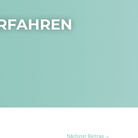
ERFAHREN
Nächster Beitrag
→