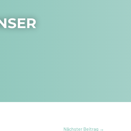
UNSER
Nächster Beitrag
→